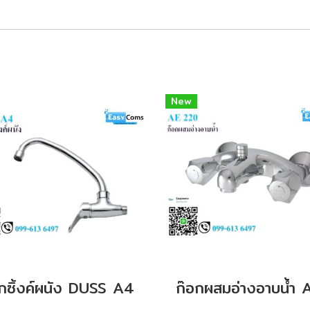
New
กซิ้งค์ผนัง DUSS A4