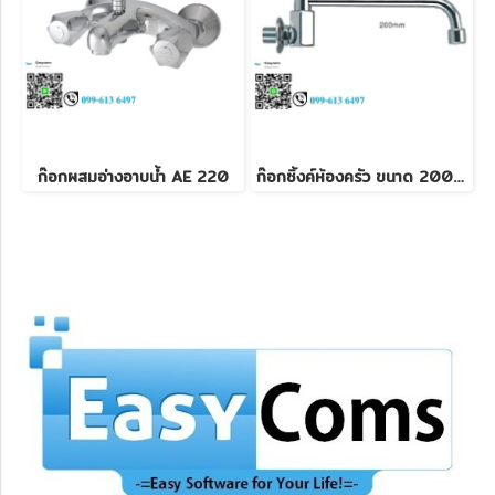
ก๊อกผสมอ่างอาบน้ำ AE 220
ก๊อกซิ้งค์ห้องครัว ขนาด 200 mm