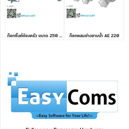
ก๊อกซิ้งค์ห้องครัว ขนาด 250 mm
ก๊อกผสมอ่างอาบน้ำ AE 220