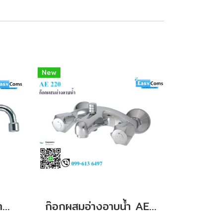
New
ก๊อกซิ้งค์ห้องครัว ขนาด 200 mm
ก๊อกผสมอ่างอาบน้ำ AE 220