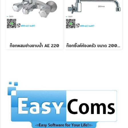
ก๊อกผสมอ่างอาบน้ำ AE 220
ก๊อกซิ้งค์ห้องครัว ขนาด 200 mm