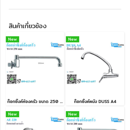
สินค้าเกี่ยวข้อง
New
New
ก๊อกซิ้งค์ห้องครัว ขนาด 250 mm
ก๊อกซิ้งค์ผนัง DUSS A4
New
New