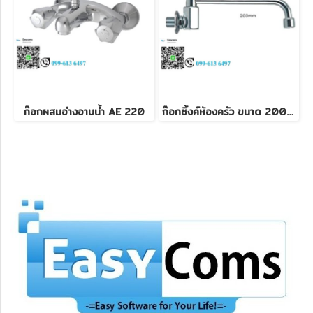
ก๊อกผสมอ่างอาบน้ำ AE 220
ก๊อกซิ้งค์ห้องครัว ขนาด 200 mm