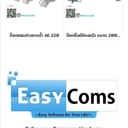
ก๊อกผสมอ่างอาบน้ำ AE 220
ก๊อกซิ้งค์ห้องครัว ขนาด 200 mm