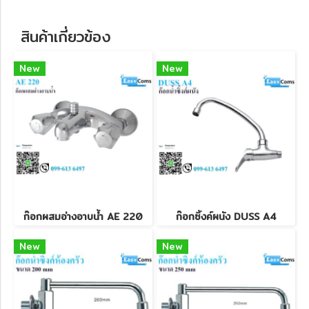
สินค้าเกี่ยวข้อง
New
New
ก๊อกผสมอ่างอาบน้ำ AE 220
ก๊อกซิ้งค์ผนัง DUSS A4
New
New