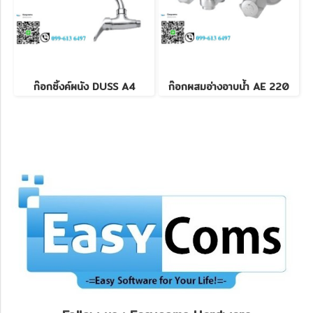
ก๊อกซิ้งค์ผนัง DUSS A4
ก๊อกผสมอ่างอาบน้ำ AE 220